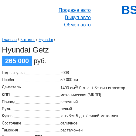
BS
Продажа авто
Выкуп авто
Обмен авто
Главная
/
Каталог
/
Hyundai
/
Hyundai Getz
265 000
руб.
Год выпуска
2008
Пробег
59 000 км
Двигатель
3
1400 см
/ 0 л. с. / бензин инжектор
КПП
механическая (МКПП)
Привод
передний
Руль
левый
Кузов
хэтчбек 5 дв. / синий металлик
Состояние
отличное
Таможня
растаможен