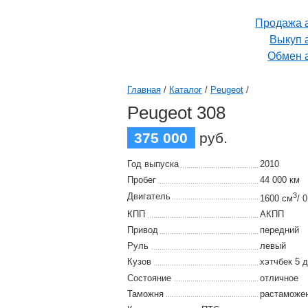
Продажа 
Выкуп 
Обмен 
Главная
/
Каталог
/
Peugeot
/
Peugeot 308
375 000
руб.
Год выпуска
2010
Пробег
44 000 км
Двигатель
3
1600 см
/ 
КПП
АКПП
Привод
передний
Руль
левый
Кузов
хэтчбек 5 д
Состояние
отличное
Таможня
растаможе