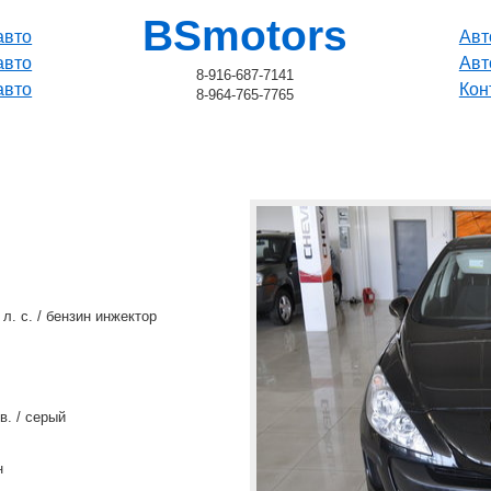
BSmotors
авто
Авт
авто
Авт
8-916-687-7141
авто
Кон
8-964-765-7765
0 л. с. / бензин инжектор
в. / серый
н