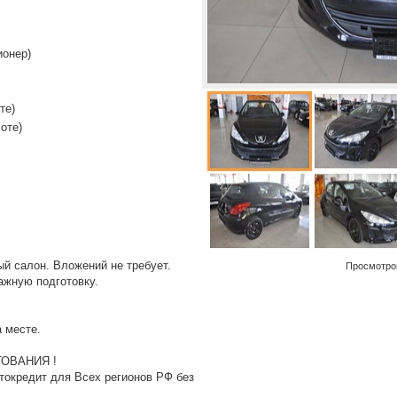
ионер)
те)
оте)
й салон. Вложений не требует.
Просмотро
ажную подготовку.
 месте.
ОВАНИЯ !
токредит для Всех регионов РФ без