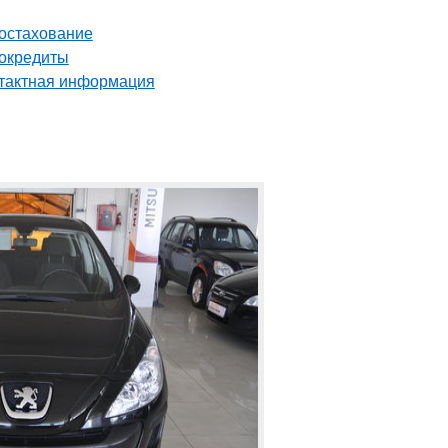
остахование
окредиты
тактная информация