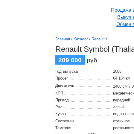
Продажа 
Выкуп 
Обмен 
Главная
/
Каталог
/
Renault
/
Renault Symbol (Thali
209 000
руб.
Год выпуска
2008
Пробег
64 184 км
Двигатель
3
1400 см
/ 
КПП
механичес
Привод
передний
Руль
левый
Кузов
седан / се
Состояние
отличное
Таможня
растаможе