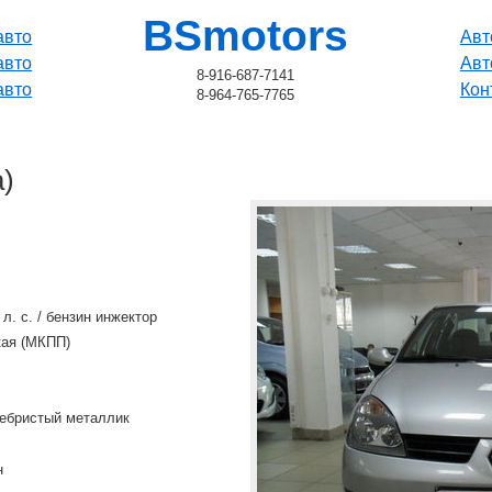
BSmotors
авто
Авт
авто
Авт
8-916-687-7141
авто
Кон
8-964-765-7765
a)
0 л. с. / бензин инжектор
кая (МКПП)
ребристый металлик
н