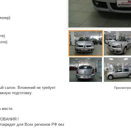
ионер)
те)
оте)
й салон. Вложений не требует.
Просмотро
ажную подготовку.
 месте.
ОВАНИЯ !
токредит для Всех регионов РФ без