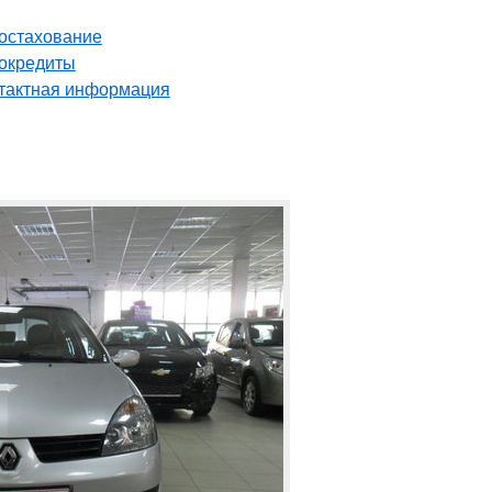
остахование
окредиты
тактная информация