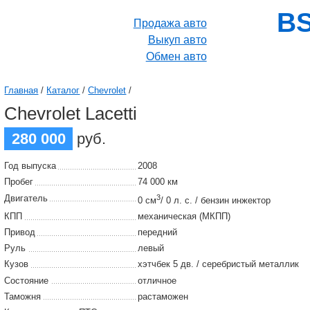
BS
Продажа авто
Выкуп авто
Обмен авто
Главная
/
Каталог
/
Chevrolet
/
Chevrolet Lacetti
280 000
руб.
Год выпуска
2008
Пробег
74 000 км
Двигатель
3
0 см
/ 0 л. с. / бензин инжектор
КПП
механическая (МКПП)
Привод
передний
Руль
левый
Кузов
хэтчбек 5 дв. / серебристый металлик
Состояние
отличное
Таможня
растаможен