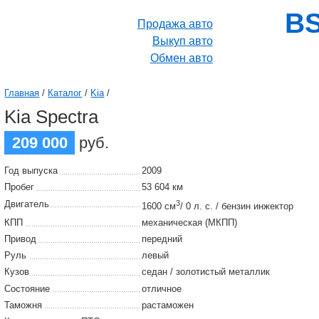
BS
Продажа авто
Выкуп авто
Обмен авто
Главная
/
Каталог
/
Kia
/
Kia Spectra
209 000
руб.
Год выпуска
2009
Пробег
53 604 км
Двигатель
3
1600 см
/ 0 л. с. / бензин инжектор
КПП
механическая (МКПП)
Привод
передний
Руль
левый
Кузов
седан / золотистый металлик
Состояние
отличное
Таможня
растаможен